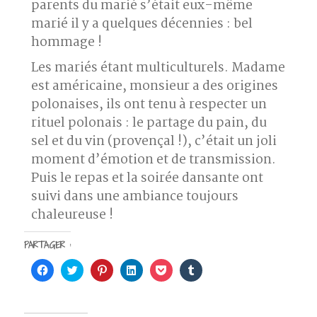
parents du marié s’était eux-même
marié il y a quelques décennies : bel
hommage !
Les mariés étant multiculturels. Madame
est américaine, monsieur a des origines
polonaises, ils ont tenu à respecter un
rituel polonais : le partage du pain, du
sel et du vin (provençal !), c’était un joli
moment d’émotion et de transmission.
Puis le repas et la soirée dansante ont
suivi dans une ambiance toujours
chaleureuse !
PARTAGER :
C
C
C
C
C
C
l
l
l
l
l
l
i
i
i
i
i
i
q
q
q
q
q
q
u
u
u
u
u
u
e
e
e
e
e
e