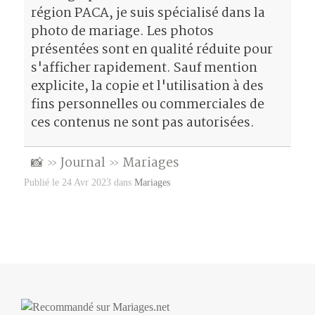
o
u
n
o
v
v
région PACA, je suis spécialisé dans la
u
v
o
u
e
e
v
e
u
v
l
l
photo de mariage. Les photos
e
l
v
e
l
l
l
l
e
l
e
e
présentées sont en qualité réduite pour
l
e
l
l
f
f
e
f
l
e
e
e
s'afficher rapidement. Sauf mention
f
e
e
f
n
n
e
n
f
e
ê
ê
explicite, la copie et l'utilisation à des
n
ê
e
n
t
t
ê
t
n
ê
r
r
t
r
ê
t
e
e
fins personnelles ou commerciales de
r
e
t
r
)
)
e
)
r
e
ces contenus ne sont pas autorisées.
)
e
)
)
📸
»
Journal
»
Mariages
Publié le 24 Avr 2023 dans
Mariages