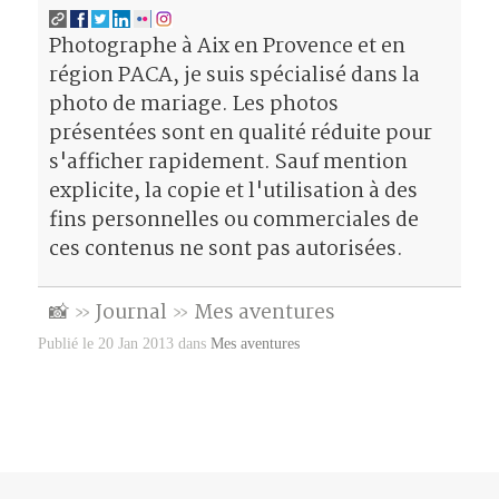
u
n
s
u
e
e
n
e
u
n
n
n
e
n
n
e
o
o
Photographe à Aix en Provence et en
n
o
e
n
u
u
o
u
n
o
v
v
région PACA, je suis spécialisé dans la
u
v
o
u
e
e
v
e
u
v
l
l
photo de mariage. Les photos
e
l
v
e
l
l
l
l
e
l
e
e
présentées sont en qualité réduite pour
l
e
l
l
f
f
e
f
l
e
e
e
s'afficher rapidement. Sauf mention
f
e
e
f
n
n
e
n
f
e
ê
ê
explicite, la copie et l'utilisation à des
n
ê
e
n
t
t
ê
t
n
ê
r
r
t
r
ê
t
e
e
fins personnelles ou commerciales de
r
e
t
r
)
)
e
)
r
e
ces contenus ne sont pas autorisées.
)
e
)
)
📸
»
Journal
»
Mes aventures
Publié le 20 Jan 2013 dans
Mes aventures